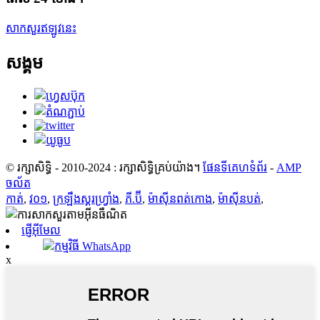
សាកសួរឥឡូវនេះ
សង្គម
© រក្សាសិទ្ធិ - 2010-2024 : រក្សាសិទ្ធិគ្រប់យ៉ាង។
ផែនទីគេហទំព័រ
-
AMP
ចល័ត
កាត់
,
វ០១
,
ក្រឡឹងស្គរហ្វ្រាំង
,
ភី.ប៊ី
,
ម៉ាស៊ីនពត់កោង
,
ម៉ាស៊ីនបត់
,
ផ្ញើអ៊ីមែល
កម្មវិធី WhatsApp
x