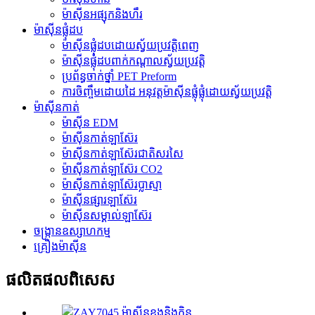
ម៉ាស៊ីនអផ្សុកនិងហឹរ
ម៉ាស៊ីនផ្លុំដប
ម៉ាស៊ីនផ្លុំដបដោយស្វ័យប្រវត្តិពេញ
ម៉ាស៊ីនផ្លុំដបពាក់កណ្តាលស្វ័យប្រវត្តិ
ប្រព័ន្ធចាក់ថ្នាំ PET Preform
ការចិញ្ចឹមដោយដៃ អនុវត្តម៉ាស៊ីនផ្លុំផ្លុំដោយស្វ័យប្រវត្តិ
ម៉ាស៊ីនកាត់
ម៉ាស៊ីន EDM
ម៉ាស៊ីនកាត់ឡាស៊ែរ
ម៉ាស៊ីនកាត់ឡាស៊ែរជាតិសរសៃ
ម៉ាស៊ីនកាត់ឡាស៊ែរ CO2
ម៉ាស៊ីនកាត់ឡាស៊ែរប្លាស្មា
ម៉ាស៊ីនផ្សារឡាស៊ែរ
ម៉ាស៊ីនសម្គាល់ឡាស៊ែរ
ចង្ក្រានឧស្សាហកម្ម
គ្រឿងម៉ាស៊ីន
ផលិតផលពិសេស