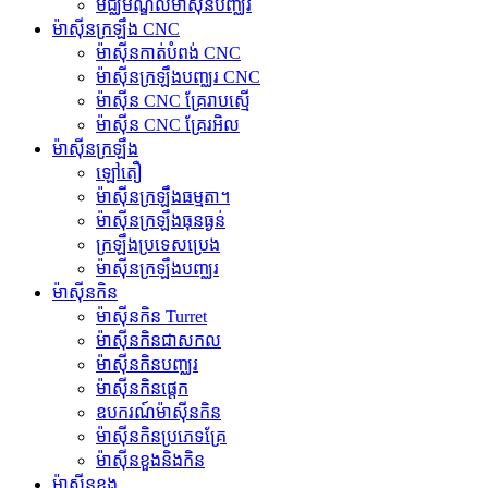
មជ្ឈមណ្ឌលម៉ាស៊ីនបញ្ឈរ
ម៉ាស៊ីនក្រឡឹង CNC
ម៉ាស៊ីនកាត់បំពង់ CNC
ម៉ាស៊ីនក្រឡឹងបញ្ឈរ CNC
ម៉ាស៊ីន CNC គ្រែរាបស្មើ
ម៉ាស៊ីន CNC គ្រែរអិល
ម៉ាស៊ីនក្រឡឹង
ឡៅតឿ
ម៉ាស៊ីនក្រឡឹងធម្មតា។
ម៉ាស៊ីនក្រឡឹងធុនធ្ងន់
ក្រឡឹងប្រទេសប្រេង
ម៉ាស៊ីនក្រឡឹងបញ្ឈរ
ម៉ាស៊ីនកិន
ម៉ាស៊ីនកិន Turret
ម៉ាស៊ីនកិនជាសកល
ម៉ាស៊ីនកិនបញ្ឈរ
ម៉ាស៊ីនកិនផ្តេក
ឧបករណ៍ម៉ាស៊ីនកិន
ម៉ាស៊ីនកិនប្រភេទគ្រែ
ម៉ាស៊ីនខួងនិងកិន
ម៉ាស៊ីនខួង