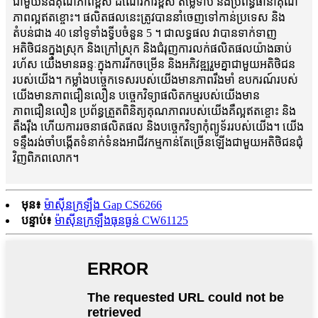
ជាមួយនឹងគុណភាពខ្ពស់ ដំណើរការខ្ពស់ តម្លៃទាប និងប្រព័ន្ធធានាគុណ
ភាពល្អឥតខ្ចោះ។ ផលិតផលនេះត្រូវបាននាំចេញទៅកាន់ប្រទេស និង
តំបន់ជាង 40 នៅទូទាំងទ្វីបចំនួន 5 ។ ជាលទ្ធផល វាបានទាក់ទាញ
អតិថិជនក្នុងស្រុក និងក្រៅស្រុក និងជំរុញការលក់ផលិតផលយ៉ាងឆាប់
រហ័ស យើងមានឆន្ទៈក្នុងការរីកចម្រើន និងអភិវឌ្ឍរួមគ្នាជាមួយអតិថិជន
របស់យើង។ កម្លាំងបច្ចេកទេសរបស់យើងមានភាពរឹងមាំ ឧបករណ៍របស់
យើងមានភាពជឿនលឿន បច្ចេកវិទ្យាផលិតកម្មរបស់យើងមាន
ភាពជឿនលឿន ប្រព័ន្ធត្រួតពិនិត្យគុណភាពរបស់យើងគឺល្អឥតខ្ចោះ និង
តឹងរ៉ឹង ហើយការរចនាផលិតផល និងបច្ចេកវិទ្យាកុំព្យូទ័ររបស់យើង។ យើង
ទន្ទឹងរង់ចាំបង្កើតទំនាក់ទំនងអាជីវកម្មកាន់តែច្រើនឡើងជាមួយអតិថិជនជុំ
វិញពិភពលោក។
មុន៖
ម៉ាស៊ីនក្រឡឹង Gap CS6266
បន្ទាប់៖
ម៉ាស៊ីនក្រឡឹងធុនធ្ងន់ CW61125