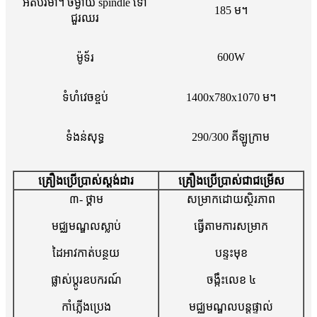
អតិបរមា។ ចម្ងាយ spindle ទៅ
185 ម។
ជួរឈរ
600W
ម៉ូទ័រ
ទំហំវេចខ្ចប់
1400x780x1070 ម។
ទំងន់សុទ្ធ
290/300 គីឡូក្រាម
គ្រឿងប្រើប្រាស់ស្តង់ដារ
គ្រឿងប្រើប្រាស់ជាជម្រើស
៣- ថ្គាម
សម្រាកដោយស្ថិរភាព
មជ្ឈមណ្ឌលស្លាប់
ធ្វើតាមការសម្រាក
ដៃអាវកាត់បន្ថយ
បន្ទះមុខ
ផ្លាស់ប្តូរឧបករណ៍
ចង្កឹះលេខ ៤
កាំភ្លើងប្រេង
មជ្ឈមណ្ឌលបន្តផ្ទាល់