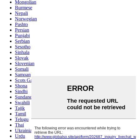
Mongolian
Burmese
Nepali
Norwegian
Pashto
Persian
Punjabi
Serbian
Sesotho
Sinhala
Slovak
Slovenian
Somali
Samoan
Scots Gaelic
Shona
Sindhi
Sundanese
Swahili
Tajik
Tamil
Telugu
Thai
Ukrainian
Urdu