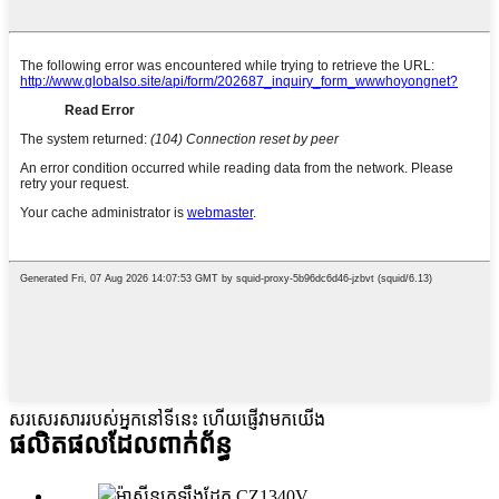
សរសេរសាររបស់អ្នកនៅទីនេះ ហើយផ្ញើវាមកយើង
ផលិតផលដែលពាក់ព័ន្ធ