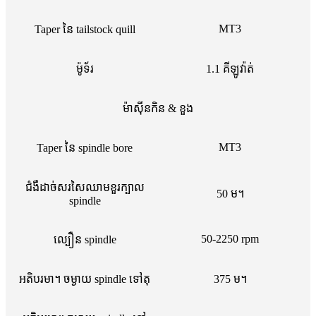
MT3
Taper នៃ tailstock quill
ម៉ូទ័រ
1.1 គីឡូវ៉ាត់
ម៉ាស៊ីនកិន & ខួង
MT3
Taper នៃ spindle bore
ជំងឺដាច់សរសៃឈាមខួរក្បាល
50 ម។
spindle
50-2250 rpm
ល្បឿន spindle
អតិបរមា។ ចម្ងាយ spindle ទៅតុ
375 ម។