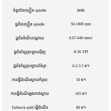
ចំនួននៃល្បឿន spindle
អថេរ
50-1800 rpm
ជួរនៃល្បឿន spindle
0.07-040 mm/r
ជួរនៃចំណីបណ្តោយ
8-56 TPI
ជួរនៃខ្សែស្រឡាយអ៊ីញ
ជួរនៃខ្សែស្រឡាយម៉ែត្រ
0.2-3.5 ម។
ការធ្វើដំណើរស្លាយកំពូល
50 ម។
ការធ្វើដំណើរឆ្លងកាត់ស្លាយ
165 ម។
Tailstock quill ធ្វើដំណើរ
80 ម។