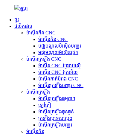
ផ្ទះ
ផលិតផល
ម៉ាស៊ីនកិន CNC
ម៉ាស៊ីនកិន CNC
មជ្ឈមណ្ឌលម៉ាស៊ីនបញ្ឈរ
មជ្ឈមណ្ឌលម៉ាស៊ីនផ្តេក
ម៉ាស៊ីនក្រឡឹង CNC
ម៉ាស៊ីន CNC គ្រែរាបស្មើ
ម៉ាស៊ីន CNC គ្រែរអិល
ម៉ាស៊ីនកាត់បំពង់ CNC
ម៉ាស៊ីនក្រឡឹងបញ្ឈរ CNC
ម៉ាស៊ីនក្រឡឹង
ម៉ាស៊ីនក្រឡឹងធម្មតា។
ឡៅតឿ
ម៉ាស៊ីនក្រឡឹងធុនធ្ងន់
ក្រឡឹងប្រទេសប្រេង
ម៉ាស៊ីនក្រឡឹងបញ្ឈរ
ម៉ាស៊ីនកិន