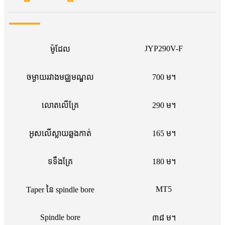
JYP290V-F
ម៉ូដែល
ចម្ងាយរវាងមជ្ឈមណ្ឌល
700 ម។
លោតលើគ្រែ
290 ម។
អូសលើស្លាយឆ្លងកាត់
165 ម។
ទទឹងគ្រែ
180 ម។
MT5
Taper នៃ spindle bore
Spindle bore
៣៨ ម។