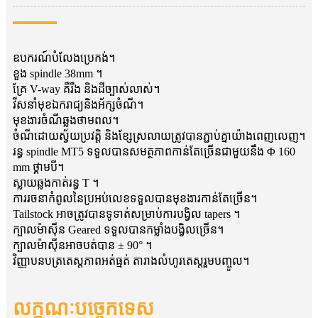
ឧបករណ៍បំលែងប្រេកង់។
ខួង spindle 38mm ។
គ្រែ V-way គឺរឹង និងដីច្បាស់លាស់។
វីសនាំមុខឯករាជ្យនិងអ័ក្សចំណី។
មុខងារចំណីឆ្លងថាមពល។
ចំណីដោយស្វ័យប្រវត្តិ និងខ្សែស្រលាយត្រូវបានភ្ជាប់គ្នាយ៉ាងពេញលេញ។
រន្ធ spindle MT5 ទទួលបានសមត្ថភាពកាន់តែច្រើនជាមួយនឹង Φ 160
mm ថ្គាមបី។
ស្លាយឆ្លងកាត់រន្ធ T ។
ការរចនាកំពូលនៃប្រអប់លេខទទួលបានមុខងារកាន់តែច្រើន។
Tailstock អាចត្រូវបានទូទាត់សម្រាប់ការបង្វិល tapers ។
ក្បាលម៉ាស៊ីន Geared ទទួលបានកម្លាំងបង្វិលច្រើន។
ក្បាលម៉ាស៊ីនអាចបត់បាន ± 90° ។
វិញ្ញាបនបត្រតេស្តភាពអត់ធ្មត់ តារាងលំហូរតេស្តរួមបញ្ចូល។
លក្ខណៈបច្ចេកទេស