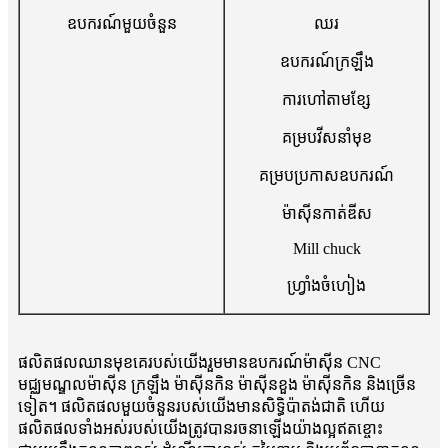
ឧបករណ៍មួយចំនួន
ឈរ
ឧបករណ៍ក្រឡឹង
ការ​ហៅ​តាម​ខ្សែ​
គម្របវីសនាំមុខ
គម្របប្រកាសឧបករណ៍
ម៉ាស៊ីនកាត់ឌីស
Mill chuck
ហ្វ្រាំងចំហៀង
ផលិតផលឈានមុខគេរបស់យើងរួមមានឧបករណ៍ម៉ាស៊ីន CNC
មជ្ឈមណ្ឌលម៉ាស៊ីន ក្រឡឹង ម៉ាស៊ីនកិន ម៉ាស៊ីនខួង ម៉ាស៊ីនកិន និងច្រើន
ទៀត។ ផលិតផលមួយចំនួនរបស់យើងមានសិទ្ធិប៉ាតង់ជាតិ ហើយ
ផលិតផលទាំងអស់របស់យើងត្រូវបានរចនាឡើងយ៉ាងល្អឥតខ្ចោះ