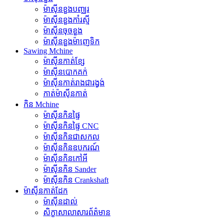
ម៉ាស៊ីនខួងបញ្ឈរ
ម៉ាស៊ីនខួងកាំរស្មី
ម៉ាស៊ីនចុចខួង
ម៉ាស៊ីនខួងម៉ាញេទិក
Sawing Mchine
ម៉ាស៊ីនកាត់ខ្សែ
ម៉ាស៊ីនបោកគក់
ម៉ាស៊ីនកាត់រាងជារង្វង់
កាត់ម៉ាស៊ីនកាត់
កិន Mchine
ម៉ាស៊ីនកិនផ្ទៃ
ម៉ាស៊ីនកិនផ្ទៃ CNC
ម៉ាស៊ីនកិនជាសកល
ម៉ាស៊ីនកិនឧបករណ៍
ម៉ាស៊ីនកិនកៅអី
ម៉ាស៊ីនកិន Sander
ម៉ាស៊ីនកិន Crankshaft
ម៉ាស៊ីនកាត់ដែក
ម៉ាស៊ីនដាល់
សិក្ខាសាលាសារព័ត៌មាន