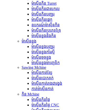
ម៉ាស៊ីនកិន Turret
ម៉ាស៊ីនកិនជាសកល
ម៉ាស៊ីនកិនបញ្ឈរ
ម៉ាស៊ីនកិនផ្តេក
ឧបករណ៍ម៉ាស៊ីនកិន
ម៉ាស៊ីនកិនប្រភេទគ្រែ
ម៉ាស៊ីនខួងនិងកិន
ម៉ាស៊ីនខួង
ម៉ាស៊ីនខួងបញ្ឈរ
ម៉ាស៊ីនខួងកាំរស្មី
ម៉ាស៊ីនចុចខួង
ម៉ាស៊ីនខួងម៉ាញេទិក
Sawing Mchine
ម៉ាស៊ីនកាត់ខ្សែ
ម៉ាស៊ីនបោកគក់
ម៉ាស៊ីនកាត់រាងជារង្វង់
កាត់ម៉ាស៊ីនកាត់
កិន Mchine
ម៉ាស៊ីនកិនផ្ទៃ
ម៉ាស៊ីនកិនផ្ទៃ CNC