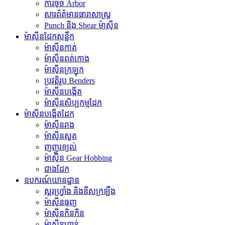
ការចុច Arbor
សារព័ត៌មានធារាសាស្ត្រ
Punch និង Shear ម៉ាស៊ីន
ម៉ាស៊ីនដែកសន្លឹក
ម៉ាស៊ីនកាត់
ម៉ាស៊ីនពត់កោង
ម៉ាស៊ីនក្រឡុក
ប្រវត្តិរូប Benders
ម៉ាស៊ីនបង្កើត
ម៉ាស៊ីនសិប្បកម្មដែក
ម៉ាស៊ីនបង្កើតដែក
ម៉ាស៊ីនរាង
ម៉ាស៊ីនស្លត
ញញួរខ្យល់
ម៉ាស៊ីន Gear Hobbing
ជាងដែក
ឧបករណ៍យានដ្ឋាន
ស្គរហ្វ្រាំង និងឌីសក្រឡឹង
ម៉ាស៊ីនធុញ
ម៉ាស៊ីនកិនកិន
ម៉ាស៊ីនហាន់