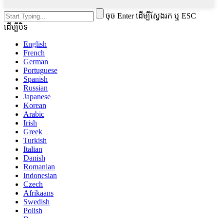
ចុច Enter ដើម្បីស្វែងរក ឬ ESC
ដើម្បីបិទ
English
French
German
Portuguese
Spanish
Russian
Japanese
Korean
Arabic
Irish
Greek
Turkish
Italian
Danish
Romanian
Indonesian
Czech
Afrikaans
Swedish
Polish