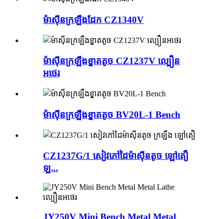
ម៉ាស៊ីនក្រឡឹងដែក CZ1340V
ម៉ាស៊ីនក្រឡឹងខ្នាតតូច CZ1237V ល្បឿន
អថេរ
ម៉ាស៊ីនក្រឡឹងខ្នាតតូច BV20L-1 Bench
CZ1237G/1 សៀវភៅដៃម៉ាស៊ីនតូច ឡៅតឿ
ឡ...
JY250V Mini Bench Metal Metal