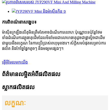
ការពិពណ៌នាសង្ខេប៖
ម៉ាស៊ីនក្រឡឹងលើតុមិនត្រឹមតែអាចដំណើរការលោហៈប៉ុណ្ណោះទេប៉ុន្តែថែម
ទាំងដំណើរការវត្ថុធាតុដើមដែលមិនមែនជាលោហធាតុដូចជាផ្លាស្ទិចជាដើម
ជាមួយនឹងលក្ខណៈនៃការប្រើប្រាស់ពហុមុខងារ។ ស័ក្តិសមបំផុតសម្រាប់ការ
ផលិត និងកែច្នៃផ្នែកតូចៗ និងមធ្យមផ្សេងៗ។
ផ្ញើអ៊ីមែលមកយើង
ព័ត៌មានលម្អិតអំពីផលិតផល
ស្លាកផលិតផល
លក្ខណៈ