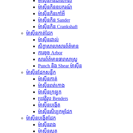
ម៉ាស៊ីនកិនជាសកល
ម៉ាស៊ីនកិនឧបករណ៍
ម៉ាស៊ីនកិនកៅអី
ម៉ាស៊ីនកិន Sander
ម៉ាស៊ីនកិន Crankshaft
ម៉ាស៊ីនកាត់ដែក
ម៉ាស៊ីនដាល់
សិក្ខាសាលាសារព័ត៌មាន
ការចុច Arbor
សារព័ត៌មានធារាសាស្ត្រ
Punch និង Shear ម៉ាស៊ីន
ម៉ាស៊ីនដែកសន្លឹក
ម៉ាស៊ីនកាត់
ម៉ាស៊ីនពត់កោង
ម៉ាស៊ីនក្រឡុក
ប្រវត្តិរូប Benders
ម៉ាស៊ីនបង្កើត
ម៉ាស៊ីនសិប្បកម្មដែក
ម៉ាស៊ីនបង្កើតដែក
ម៉ាស៊ីនរាង
ម៉ាស៊ីនស្លត