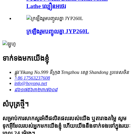
Lathe ល្បឿនអថេរ
ក្រឡឹងរួមបញ្ចូលគ្នា JYP260L
ទាក់ទងមកយើងខ្ញុំ
ផ្លូវ Yikang No.999 ទីក្រុង Tengzhou ខេត្ត Shandong ប្រទេសចិន
+86 17563237608
info@hoyong.net
៨៦១៧៥៦៣២៣៧៦០៨
សំបុត្រថ្មី។
សម្រាប់ការសាកសួរអំពីផលិតផលរបស់យើង ឬតារាងតម្លៃ សូម
ទុកអ៊ីមែលរបស់អ្នកមកយើងខ្ញុំ ហើយយើងនឹងទាក់ទងទៅក្នុងរយៈ
ពេល 24 ម៉ោង។