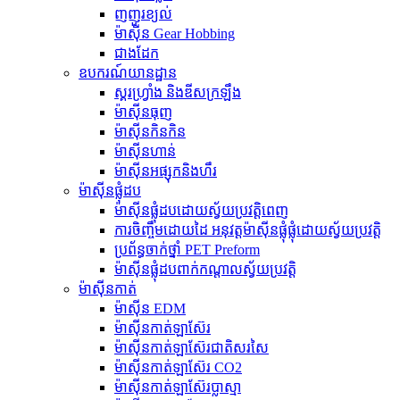
ញញួរខ្យល់
ម៉ាស៊ីន Gear Hobbing
ជាងដែក
ឧបករណ៍យានដ្ឋាន
ស្គរហ្វ្រាំង និងឌីសក្រឡឹង
ម៉ាស៊ីនធុញ
ម៉ាស៊ីនកិនកិន
ម៉ាស៊ីនហាន់
ម៉ាស៊ីនអផ្សុកនិងហឹរ
ម៉ាស៊ីនផ្លុំដប
ម៉ាស៊ីនផ្លុំដបដោយស្វ័យប្រវត្តិពេញ
ការចិញ្ចឹមដោយដៃ អនុវត្តម៉ាស៊ីនផ្លុំផ្លុំដោយស្វ័យប្រវត្តិ
ប្រព័ន្ធចាក់ថ្នាំ PET Preform
ម៉ាស៊ីនផ្លុំដបពាក់កណ្តាលស្វ័យប្រវត្តិ
ម៉ាស៊ីនកាត់
ម៉ាស៊ីន EDM
ម៉ាស៊ីនកាត់ឡាស៊ែរ
ម៉ាស៊ីនកាត់ឡាស៊ែរជាតិសរសៃ
ម៉ាស៊ីនកាត់ឡាស៊ែរ CO2
ម៉ាស៊ីនកាត់ឡាស៊ែរប្លាស្មា