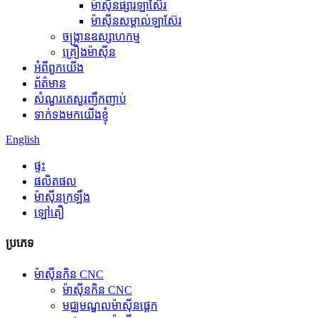
ម៉ាស៊ីនផ្សារឡាស៊ែរ
ម៉ាស៊ីនសម្គាល់ឡាស៊ែរ
ចង្ក្រានឧស្សាហកម្ម
គ្រឿងម៉ាស៊ីន
អំពីពួកយើង
ព័ត៌មាន
សំណួរគេសួរញឹកញាប់
ទាក់ទងមកយើងខ្ញុំ
English
ផ្ទះ
ផលិតផល
ម៉ាស៊ីនក្រឡឹង
ឡៅតឿ
ប្រភេទ
ម៉ាស៊ីនកិន CNC
ម៉ាស៊ីនកិន CNC
មជ្ឈមណ្ឌលម៉ាស៊ីនផ្តេក