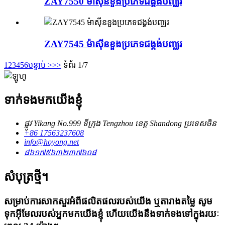
ZAY7550 ម៉ាស៊ីនខួងប្រភេទជង្គង់បញ្ឈរ
ZAY7545 ម៉ាស៊ីនខួងប្រភេទជង្គង់បញ្ឈរ
1
2
3
4
5
6
បន្ទាប់ >
>>
ទំព័រ 1/7
ទាក់ទងមកយើងខ្ញុំ
ផ្លូវ Yikang No.999 ទីក្រុង Tengzhou ខេត្ត Shandong ប្រទេសចិន
+86 17563237608
info@hoyong.net
៨៦១៧៥៦៣២៣៧៦០៨
សំបុត្រថ្មី។
សម្រាប់ការសាកសួរអំពីផលិតផលរបស់យើង ឬតារាងតម្លៃ សូម
ទុកអ៊ីមែលរបស់អ្នកមកយើងខ្ញុំ ហើយយើងនឹងទាក់ទងទៅក្នុងរយៈ