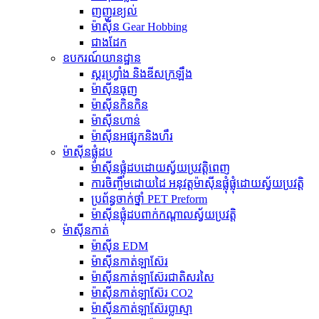
ញញួរខ្យល់
ម៉ាស៊ីន Gear Hobbing
ជាងដែក
ឧបករណ៍យានដ្ឋាន
ស្គរហ្វ្រាំង និងឌីសក្រឡឹង
ម៉ាស៊ីនធុញ
ម៉ាស៊ីនកិនកិន
ម៉ាស៊ីនហាន់
ម៉ាស៊ីនអផ្សុកនិងហឹរ
ម៉ាស៊ីនផ្លុំដប
ម៉ាស៊ីនផ្លុំដបដោយស្វ័យប្រវត្តិពេញ
ការចិញ្ចឹមដោយដៃ អនុវត្តម៉ាស៊ីនផ្លុំផ្លុំដោយស្វ័យប្រវត្តិ
ប្រព័ន្ធចាក់ថ្នាំ PET Preform
ម៉ាស៊ីនផ្លុំដបពាក់កណ្តាលស្វ័យប្រវត្តិ
ម៉ាស៊ីនកាត់
ម៉ាស៊ីន EDM
ម៉ាស៊ីនកាត់ឡាស៊ែរ
ម៉ាស៊ីនកាត់ឡាស៊ែរជាតិសរសៃ
ម៉ាស៊ីនកាត់ឡាស៊ែរ CO2
ម៉ាស៊ីនកាត់ឡាស៊ែរប្លាស្មា