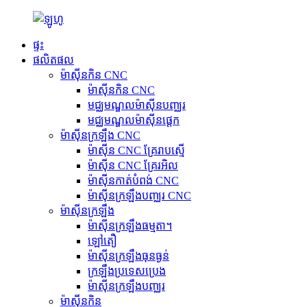
ផ្ទះ
ផលិតផល
ម៉ាស៊ីនកិន CNC
ម៉ាស៊ីនកិន CNC
មជ្ឈមណ្ឌលម៉ាស៊ីនបញ្ឈរ
មជ្ឈមណ្ឌលម៉ាស៊ីនផ្តេក
ម៉ាស៊ីនក្រឡឹង CNC
ម៉ាស៊ីន CNC គ្រែរាបស្មើ
ម៉ាស៊ីន CNC គ្រែរអិល
ម៉ាស៊ីនកាត់បំពង់ CNC
ម៉ាស៊ីនក្រឡឹងបញ្ឈរ CNC
ម៉ាស៊ីនក្រឡឹង
ម៉ាស៊ីនក្រឡឹងធម្មតា។
ឡៅតឿ
ម៉ាស៊ីនក្រឡឹងធុនធ្ងន់
ក្រឡឹងប្រទេសប្រេង
ម៉ាស៊ីនក្រឡឹងបញ្ឈរ
ម៉ាស៊ីនកិន