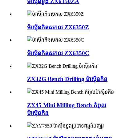
ម៉ាស៊ីនខួង ZX6350ZA
ម៉ាស៊ីនកិនសកល ZX6350Z
ម៉ាស៊ីនកិនសកល ZX6350C
ZX32G Bench Drilling ម៉ាស៊ីនកិន
ZX45 Mini Milling Bench កំពូល
ម៉ាស៊ីនកិន