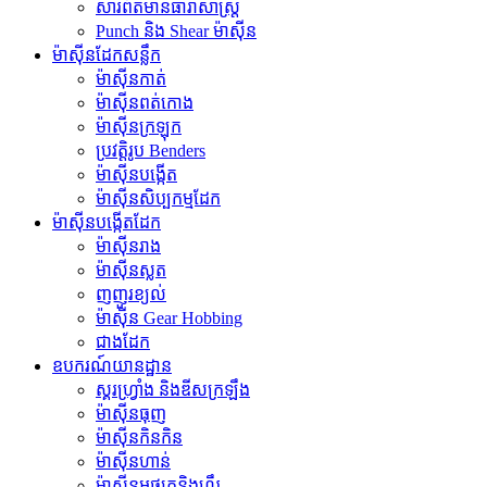
សារព័ត៌មានធារាសាស្ត្រ
Punch និង Shear ម៉ាស៊ីន
ម៉ាស៊ីនដែកសន្លឹក
ម៉ាស៊ីនកាត់
ម៉ាស៊ីនពត់កោង
ម៉ាស៊ីនក្រឡុក
ប្រវត្តិរូប Benders
ម៉ាស៊ីនបង្កើត
ម៉ាស៊ីនសិប្បកម្មដែក
ម៉ាស៊ីនបង្កើតដែក
ម៉ាស៊ីនរាង
ម៉ាស៊ីនស្លត
ញញួរខ្យល់
ម៉ាស៊ីន Gear Hobbing
ជាងដែក
ឧបករណ៍យានដ្ឋាន
ស្គរហ្វ្រាំង និងឌីសក្រឡឹង
ម៉ាស៊ីនធុញ
ម៉ាស៊ីនកិនកិន
ម៉ាស៊ីនហាន់
ម៉ាស៊ីនអផ្សុកនិងហឹរ