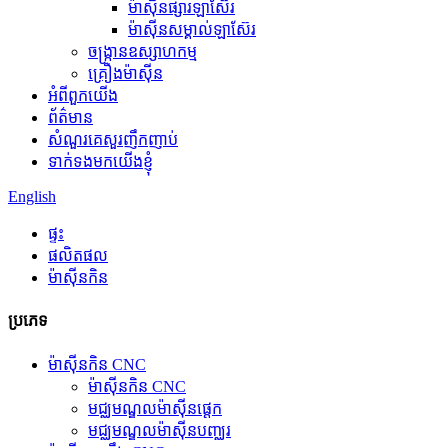
ម៉ាស៊ីនផ្សារឡាស៊ែរ
ម៉ាស៊ីនសម្គាល់ឡាស៊ែរ
ចង្ក្រានឧស្សាហកម្ម
គ្រឿងម៉ាស៊ីន
អំពីពួកយើង
ព័ត៌មាន
សំណួរគេសួរញឹកញាប់
ទាក់ទងមកយើងខ្ញុំ
English
ផ្ទះ
ផលិតផល
ម៉ាស៊ីនកិន
ប្រភេទ
ម៉ាស៊ីនកិន CNC
ម៉ាស៊ីនកិន CNC
មជ្ឈមណ្ឌលម៉ាស៊ីនផ្តេក
មជ្ឈមណ្ឌលម៉ាស៊ីនបញ្ឈរ