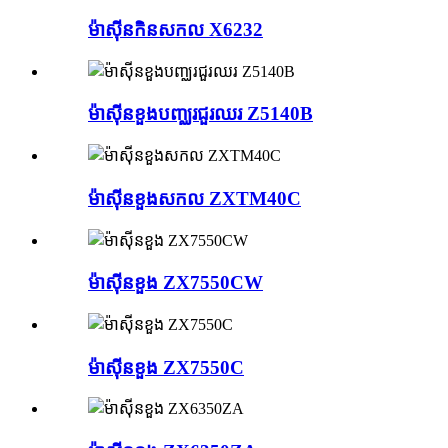
ម៉ាស៊ីនកិនសកល X6232
ម៉ាស៊ីនខួងបញ្ឈរជួរឈរ Z5140B
ម៉ាស៊ីនខួងសកល ZXTM40C
ម៉ាស៊ីនខួង ZX7550CW
ម៉ាស៊ីនខួង ZX7550C