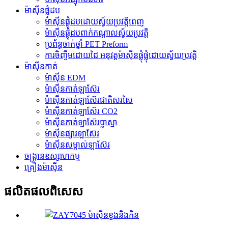
ម៉ាស៊ីនផ្លុំដប
ម៉ាស៊ីនផ្លុំដបដោយស្វ័យប្រវត្តិពេញ
ម៉ាស៊ីនផ្លុំដបពាក់កណ្តាលស្វ័យប្រវត្តិ
ប្រព័ន្ធចាក់ថ្នាំ PET Preform
ការចិញ្ចឹមដោយដៃ អនុវត្តម៉ាស៊ីនផ្លុំផ្លុំដោយស្វ័យប្រវត្តិ
ម៉ាស៊ីនកាត់
ម៉ាស៊ីន EDM
ម៉ាស៊ីនកាត់ឡាស៊ែរ
ម៉ាស៊ីនកាត់ឡាស៊ែរជាតិសរសៃ
ម៉ាស៊ីនកាត់ឡាស៊ែរ CO2
ម៉ាស៊ីនកាត់ឡាស៊ែរប្លាស្មា
ម៉ាស៊ីនផ្សារឡាស៊ែរ
ម៉ាស៊ីនសម្គាល់ឡាស៊ែរ
ចង្ក្រានឧស្សាហកម្ម
គ្រឿងម៉ាស៊ីន
ផលិតផលពិសេស