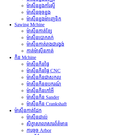
ម៉ាស៊ីនខួងកាំរស្មី
ម៉ាស៊ីនចុចខួង
ម៉ាស៊ីនខួងម៉ាញេទិក
Sawing Mchine
ម៉ាស៊ីនកាត់ខ្សែ
ម៉ាស៊ីនបោកគក់
ម៉ាស៊ីនកាត់រាងជារង្វង់
កាត់ម៉ាស៊ីនកាត់
កិន Mchine
ម៉ាស៊ីនកិនផ្ទៃ
ម៉ាស៊ីនកិនផ្ទៃ CNC
ម៉ាស៊ីនកិនជាសកល
ម៉ាស៊ីនកិនឧបករណ៍
ម៉ាស៊ីនកិនកៅអី
ម៉ាស៊ីនកិន Sander
ម៉ាស៊ីនកិន Crankshaft
ម៉ាស៊ីនកាត់ដែក
ម៉ាស៊ីនដាល់
សិក្ខាសាលាសារព័ត៌មាន
ការចុច Arbor