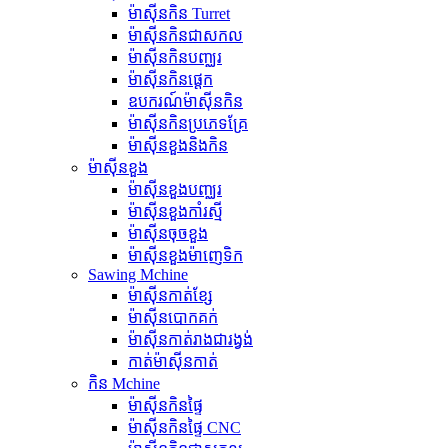
ម៉ាស៊ីនកិន Turret
ម៉ាស៊ីនកិនជាសកល
ម៉ាស៊ីនកិនបញ្ឈរ
ម៉ាស៊ីនកិនផ្តេក
ឧបករណ៍ម៉ាស៊ីនកិន
ម៉ាស៊ីនកិនប្រភេទគ្រែ
ម៉ាស៊ីនខួងនិងកិន
ម៉ាស៊ីនខួង
ម៉ាស៊ីនខួងបញ្ឈរ
ម៉ាស៊ីនខួងកាំរស្មី
ម៉ាស៊ីនចុចខួង
ម៉ាស៊ីនខួងម៉ាញេទិក
Sawing Mchine
ម៉ាស៊ីនកាត់ខ្សែ
ម៉ាស៊ីនបោកគក់
ម៉ាស៊ីនកាត់រាងជារង្វង់
កាត់ម៉ាស៊ីនកាត់
កិន Mchine
ម៉ាស៊ីនកិនផ្ទៃ
ម៉ាស៊ីនកិនផ្ទៃ CNC