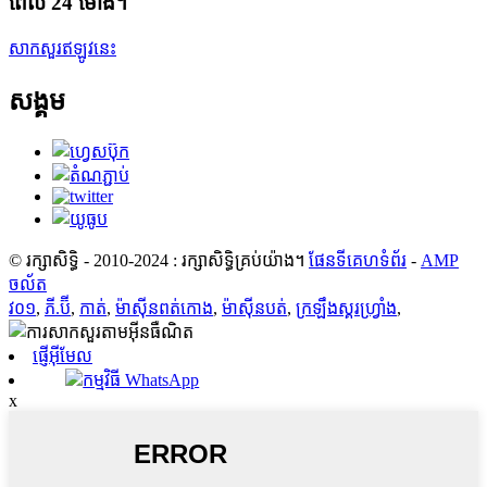
ពេល 24 ម៉ោង។
សាកសួរឥឡូវនេះ
សង្គម
© រក្សាសិទ្ធិ - 2010-2024 : រក្សាសិទ្ធិគ្រប់យ៉ាង។
ផែនទីគេហទំព័រ
-
AMP
ចល័ត
វ០១
,
ភី.ប៊ី
,
កាត់
,
ម៉ាស៊ីនពត់កោង
,
ម៉ាស៊ីនបត់
,
ក្រឡឹងស្គរហ្វ្រាំង
,
ផ្ញើអ៊ីមែល
កម្មវិធី WhatsApp
x