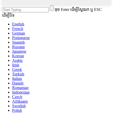
ចុច Enter ដើម្បីស្វែងរក ឬ ESC
ដើម្បីបិទ
English
French
German
Portuguese
Spanish
Russian
Japanese
Korean
Arabic
Irish
Greek
Turkish
Italian
Danish
Romanian
Indonesian
Czech
Afrikaans
Swedish
Polish