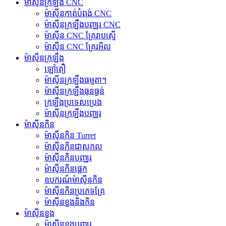
ម៉ាស៊ីនក្រឡឹង CNC
ម៉ាស៊ីនកាត់បំពង់ CNC
ម៉ាស៊ីនក្រឡឹងបញ្ឈរ CNC
ម៉ាស៊ីន CNC គ្រែរាបស្មើ
ម៉ាស៊ីន CNC គ្រែរអិល
ម៉ាស៊ីនក្រឡឹង
ឡៅតឿ
ម៉ាស៊ីនក្រឡឹងធម្មតា។
ម៉ាស៊ីនក្រឡឹងធុនធ្ងន់
ក្រឡឹងប្រទេសប្រេង
ម៉ាស៊ីនក្រឡឹងបញ្ឈរ
ម៉ាស៊ីនកិន
ម៉ាស៊ីនកិន Turret
ម៉ាស៊ីនកិនជាសកល
ម៉ាស៊ីនកិនបញ្ឈរ
ម៉ាស៊ីនកិនផ្តេក
ឧបករណ៍ម៉ាស៊ីនកិន
ម៉ាស៊ីនកិនប្រភេទគ្រែ
ម៉ាស៊ីនខួងនិងកិន
ម៉ាស៊ីនខួង
ម៉ាស៊ីនខួងបញ្ឈរ