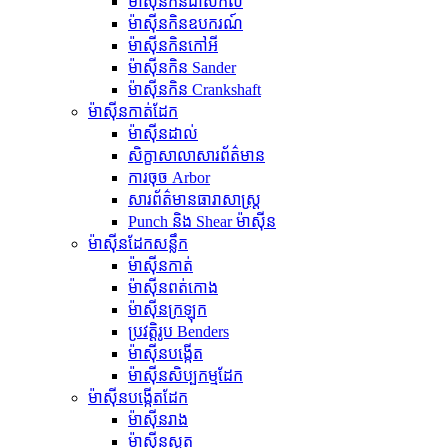
ម៉ាស៊ីនកិនជាសកល
ម៉ាស៊ីនកិនឧបករណ៍
ម៉ាស៊ីនកិនកៅអី
ម៉ាស៊ីនកិន Sander
ម៉ាស៊ីនកិន Crankshaft
ម៉ាស៊ីនកាត់ដែក
ម៉ាស៊ីនដាល់
សិក្ខាសាលាសារព័ត៌មាន
ការចុច Arbor
សារព័ត៌មានធារាសាស្ត្រ
Punch និង Shear ម៉ាស៊ីន
ម៉ាស៊ីនដែកសន្លឹក
ម៉ាស៊ីនកាត់
ម៉ាស៊ីនពត់កោង
ម៉ាស៊ីនក្រឡុក
ប្រវត្តិរូប Benders
ម៉ាស៊ីនបង្កើត
ម៉ាស៊ីនសិប្បកម្មដែក
ម៉ាស៊ីនបង្កើតដែក
ម៉ាស៊ីនរាង
ម៉ាស៊ីនស្លត