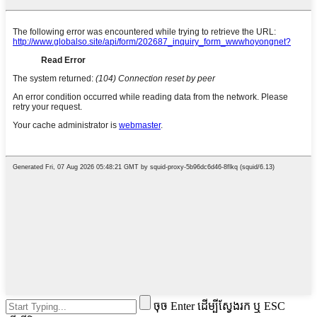
ចុច Enter ដើម្បីស្វែងរក ឬ ESC