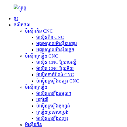
ផ្ទះ
ផលិតផល
ម៉ាស៊ីនកិន CNC
ម៉ាស៊ីនកិន CNC
មជ្ឈមណ្ឌលម៉ាស៊ីនបញ្ឈរ
មជ្ឈមណ្ឌលម៉ាស៊ីនផ្តេក
ម៉ាស៊ីនក្រឡឹង CNC
ម៉ាស៊ីន CNC គ្រែរាបស្មើ
ម៉ាស៊ីន CNC គ្រែរអិល
ម៉ាស៊ីនកាត់បំពង់ CNC
ម៉ាស៊ីនក្រឡឹងបញ្ឈរ CNC
ម៉ាស៊ីនក្រឡឹង
ម៉ាស៊ីនក្រឡឹងធម្មតា។
ឡៅតឿ
ម៉ាស៊ីនក្រឡឹងធុនធ្ងន់
ក្រឡឹងប្រទេសប្រេង
ម៉ាស៊ីនក្រឡឹងបញ្ឈរ
ម៉ាស៊ីនកិន