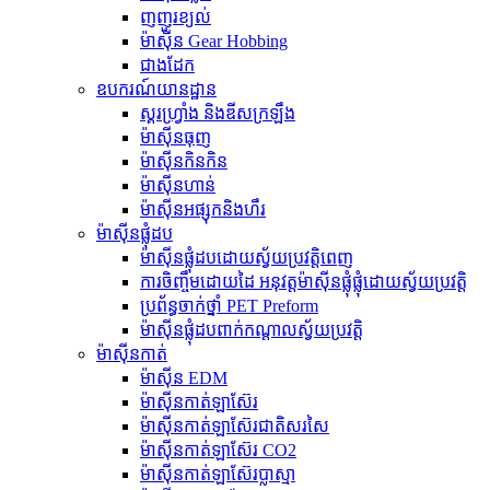
ញញួរខ្យល់
ម៉ាស៊ីន Gear Hobbing
ជាងដែក
ឧបករណ៍យានដ្ឋាន
ស្គរហ្វ្រាំង និងឌីសក្រឡឹង
ម៉ាស៊ីនធុញ
ម៉ាស៊ីនកិនកិន
ម៉ាស៊ីនហាន់
ម៉ាស៊ីនអផ្សុកនិងហឹរ
ម៉ាស៊ីនផ្លុំដប
ម៉ាស៊ីនផ្លុំដបដោយស្វ័យប្រវត្តិពេញ
ការចិញ្ចឹមដោយដៃ អនុវត្តម៉ាស៊ីនផ្លុំផ្លុំដោយស្វ័យប្រវត្តិ
ប្រព័ន្ធចាក់ថ្នាំ PET Preform
ម៉ាស៊ីនផ្លុំដបពាក់កណ្តាលស្វ័យប្រវត្តិ
ម៉ាស៊ីនកាត់
ម៉ាស៊ីន EDM
ម៉ាស៊ីនកាត់ឡាស៊ែរ
ម៉ាស៊ីនកាត់ឡាស៊ែរជាតិសរសៃ
ម៉ាស៊ីនកាត់ឡាស៊ែរ CO2
ម៉ាស៊ីនកាត់ឡាស៊ែរប្លាស្មា