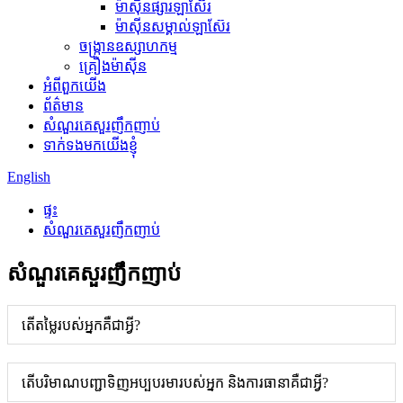
ម៉ាស៊ីនផ្សារឡាស៊ែរ
ម៉ាស៊ីនសម្គាល់ឡាស៊ែរ
ចង្ក្រានឧស្សាហកម្ម
គ្រឿងម៉ាស៊ីន
អំពីពួកយើង
ព័ត៌មាន
សំណួរគេសួរញឹកញាប់
ទាក់ទងមកយើងខ្ញុំ
English
ផ្ទះ
សំណួរគេសួរញឹកញាប់
សំណួរគេសួរញឹកញាប់
តើតម្លៃរបស់អ្នកគឺជាអ្វី?
តើបរិមាណបញ្ជាទិញអប្បបរមារបស់អ្នក និងការធានាគឺជាអ្វី?