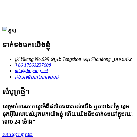
ទាក់ទងមកយើងខ្ញុំ
ផ្លូវ Yikang No.999 ទីក្រុង Tengzhou ខេត្ត Shandong ប្រទេសចិន
+86 17563237608
info@hoyong.net
៨៦១៧៥៦៣២៣៧៦០៨
សំបុត្រថ្មី។
សម្រាប់ការសាកសួរអំពីផលិតផលរបស់យើង ឬតារាងតម្លៃ សូម
ទុកអ៊ីមែលរបស់អ្នកមកយើងខ្ញុំ ហើយយើងនឹងទាក់ទងទៅក្នុងរយៈ
ពេល 24 ម៉ោង។
សាកសួរឥឡូវនេះ