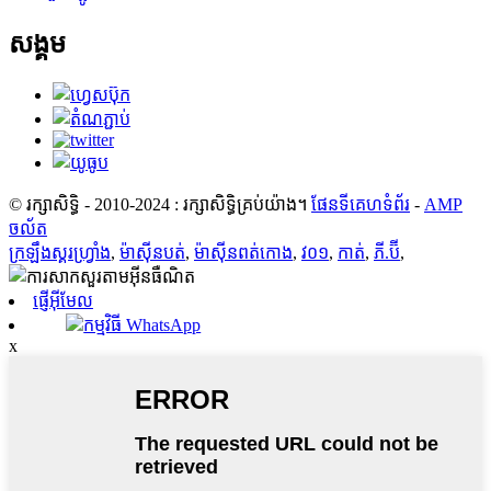
សង្គម
© រក្សាសិទ្ធិ - 2010-2024 : រក្សាសិទ្ធិគ្រប់យ៉ាង។
ផែនទីគេហទំព័រ
-
AMP
ចល័ត
ក្រឡឹងស្គរហ្វ្រាំង
,
ម៉ាស៊ីនបត់
,
ម៉ាស៊ីនពត់កោង
,
វ០១
,
កាត់
,
ភី.ប៊ី
,
ផ្ញើអ៊ីមែល
កម្មវិធី WhatsApp
x