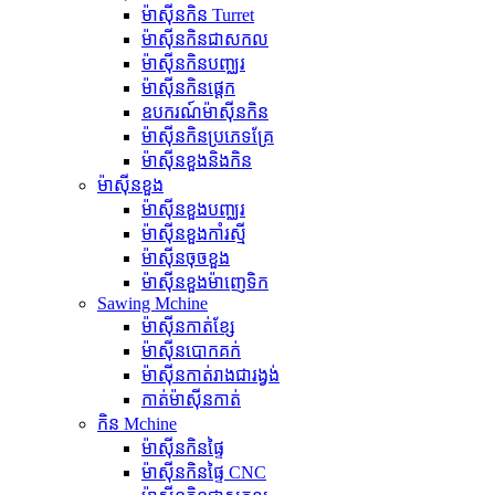
ម៉ាស៊ីនកិន Turret
ម៉ាស៊ីនកិនជាសកល
ម៉ាស៊ីនកិនបញ្ឈរ
ម៉ាស៊ីនកិនផ្តេក
ឧបករណ៍ម៉ាស៊ីនកិន
ម៉ាស៊ីនកិនប្រភេទគ្រែ
ម៉ាស៊ីនខួងនិងកិន
ម៉ាស៊ីនខួង
ម៉ាស៊ីនខួងបញ្ឈរ
ម៉ាស៊ីនខួងកាំរស្មី
ម៉ាស៊ីនចុចខួង
ម៉ាស៊ីនខួងម៉ាញេទិក
Sawing Mchine
ម៉ាស៊ីនកាត់ខ្សែ
ម៉ាស៊ីនបោកគក់
ម៉ាស៊ីនកាត់រាងជារង្វង់
កាត់ម៉ាស៊ីនកាត់
កិន Mchine
ម៉ាស៊ីនកិនផ្ទៃ
ម៉ាស៊ីនកិនផ្ទៃ CNC