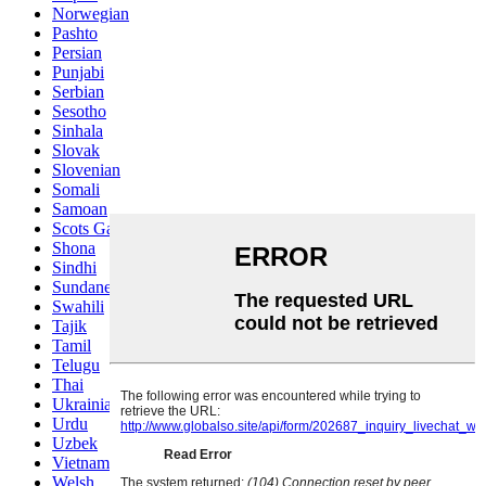
Norwegian
Pashto
Persian
Punjabi
Serbian
Sesotho
Sinhala
Slovak
Slovenian
Somali
Samoan
Scots Gaelic
Shona
Sindhi
Sundanese
Swahili
Tajik
Tamil
Telugu
Thai
Ukrainian
Urdu
Uzbek
Vietnamese
Welsh