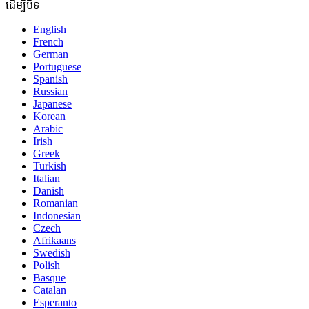
ដើម្បីបិទ
English
French
German
Portuguese
Spanish
Russian
Japanese
Korean
Arabic
Irish
Greek
Turkish
Italian
Danish
Romanian
Indonesian
Czech
Afrikaans
Swedish
Polish
Basque
Catalan
Esperanto