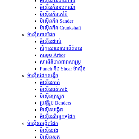
ម៉ាស៊ីនកិនជាសកល
ម៉ាស៊ីនកិនឧបករណ៍
ម៉ាស៊ីនកិនកៅអី
ម៉ាស៊ីនកិន Sander
ម៉ាស៊ីនកិន Crankshaft
ម៉ាស៊ីនកាត់ដែក
ម៉ាស៊ីនដាល់
សិក្ខាសាលាសារព័ត៌មាន
ការចុច Arbor
សារព័ត៌មានធារាសាស្ត្រ
Punch និង Shear ម៉ាស៊ីន
ម៉ាស៊ីនដែកសន្លឹក
ម៉ាស៊ីនកាត់
ម៉ាស៊ីនពត់កោង
ម៉ាស៊ីនក្រឡុក
ប្រវត្តិរូប Benders
ម៉ាស៊ីនបង្កើត
ម៉ាស៊ីនសិប្បកម្មដែក
ម៉ាស៊ីនបង្កើតដែក
ម៉ាស៊ីនរាង
ម៉ាស៊ីនស្លត